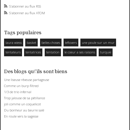
S'abonner au flux RSS
S'abonner au flux ATOM
Tags populaires
laura wiess
basket
belles choses
leftovers
une poule sur un mur
tentateurs
tentatrices
tentation
le coeur a ses raisons
turquie
Des blogs qu\'ils sont biens
Une liseuse rêveuse partageuse
Comme un burp filtred
1/3 de trio infernal
Trop jalouse de sa pétillance
joli comme un coquelicot
Du bonheur au beurre salé
En route vers la sagesse