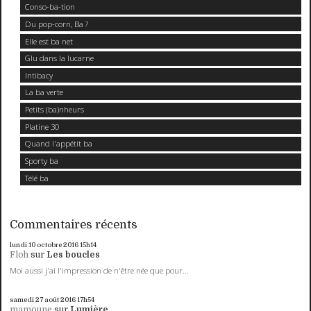
Conso-ba-tion
Du pop-corn, Ba ?
Elle est ba net
Glu dans la lucarne
Intibacy
La ba verte
Petits (ba)nheurs
Platine 30
Quand l'appétit ba
Sporty ba
Télé ba
Commentaires récents
lundi 10
octobre 2016
15h14
Floh
sur
Les boucles
Moi aussi j'ai l'impression de n'être née que pour...
samedi 27
août 2016
17h54
mamoune
sur
Lumière