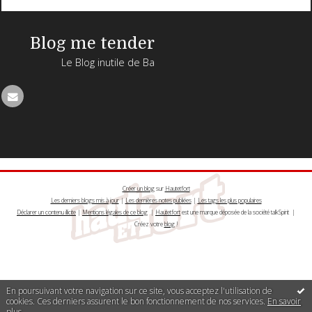
Blog me tender
Le Blog inutile de Ba
Créer un blog
sur
Hautetfort
Les derniers blogs mis à jour
|
Les dernières notes publiées
|
Les tags les plus populaires
Déclarer un contenu illicite
|
Mentions légales de ce blog
|
Hautetfort
est une marque déposée de la société talkSpirit |
Créez votre
blog
!
En poursuivant votre navigation sur ce site, vous acceptez l'utilisation de
cookies. Ces derniers assurent le bon fonctionnement de nos services.
En savoir
plus
.