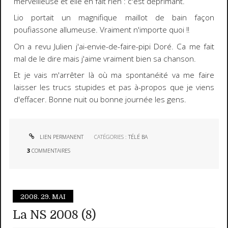
merveilleuse et elle en fait rien : c'est déprimant.
Lio portait un magnifique maillot de bain façon
poufiassone allumeuse. Vraiment n'importe quoi !!
On a revu Julien j'ai-envie-de-faire-pipi Doré. Ca me fait
mal de le dire mais j'aime vraiment bien sa chanson.
Et je vais m'arrêter là où ma spontanéité va me faire
laisser les trucs stupides et pas à-propos que je viens
d'effacer. Bonne nuit ou bonne journée les gens.
LIEN PERMANENT
CATÉGORIES :
TÉLÉ BA
3
COMMENTAIRES
2008.
29. MAI
La NS 2008 (8)