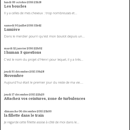
lundi 03
octobre 2016
21h18
Les boucles
Il y a celles de mes cheveux : trop nombreuses et...
samedi 30
juillet 2016
15h42
Lumière
Dans le merdier pourri qu'est mon boulot depuis un...
mardi 12
janvier 2016
22h32
1 human 3 questions
C'est le nom du projet d'Henri pour lequel, il y a très...
jeudi 31
décembre 2015
19h28
Novembre
Aujourd'hui était le premier jour du reste de ma vie....
jeudi 17
décembre 2015
22h23
Attachez vos ceintures, zone de turbulences
dimanche 06
décembre 2015
21h33
la fillette dans le train
Je regarde cette fillette assise à côté de moi dans le...