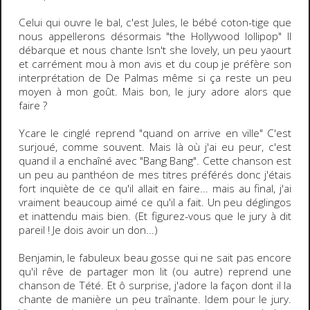
Celui qui ouvre le bal, c'est Jules, le bébé coton-tige que
nous appellerons désormais "the Hollywood lollipop" Il
débarque et nous chante Isn't she lovely, un peu yaourt
et carrément mou à mon avis et du coup je préfère son
interprétation de De Palmas même si ça reste un peu
moyen à mon goût. Mais bon, le jury adore alors que
faire ?
Ycare le cinglé reprend "quand on arrive en ville" C'est
surjoué, comme souvent. Mais là où j'ai eu peur, c'est
quand il a enchaîné avec "Bang Bang". Cette chanson est
un peu au panthéon de mes titres préférés donc j'étais
fort inquiète de ce qu'il allait en faire... mais au final, j'ai
vraiment beaucoup aimé ce qu'il a fait. Un peu déglingos
et inattendu mais bien. (Et figurez-vous que le jury à dit
pareil ! Je dois avoir un don...)
Benjamin, le fabuleux beau gosse qui ne sait pas encore
qu'il rêve de partager mon lit (ou autre) reprend une
chanson de Tété. Et ô surprise, j'adore la façon dont il la
chante de manière un peu traînante. Idem pour le jury.