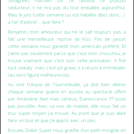
simagrées ridicules sur ce fauteuil,
ce pseudo
séducteur
, il ne m'a pas du tout emballée aujourd'hui.
Mais le jury (cette semaine Lio est habillée dites donc...)
a l'air d'adorer... que faire ?
Benjamin, mon amoureux qui ne le sait toujours pas
, a
fait une merveilleuse reprise de Kiss. Pas de yaourt
cette semaine nous garantit mon américain préféré. Et
j'aime pas seulement parce que c'est mon chouchou, je
trouve vraiment que c'est bon cette prestation. Il finit
tout sweaty mais c'est pô grave, il a réussi à m'emballer
(au sens figuré malheureusly)
Au ciné l'Utopia de Tournefeuille, ça doit bien délirer
chaque semaine quand on assiste au spectacle offert
par
Amandine
. Nan mais sérieux, Evanescence ??? Juste
pas possible. Avec sa voix de malade, elle nous fait un
truc super moyen j'ai trouvé. Au point que je suis allée
faire un tour et que j'ai appris avec un peu
Ensuite,
Didier Super
nous gratifie d'un petit mongole en