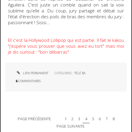
Aguilera. C'est juste un comble quand on sait la voix
sublime qu'elle a. Du coup, jury partagé et débat sur
l'état d'érection des poils de bras des membres du jury :
passionnant ! Sisisi...
Et c'est la Hollywood Lollipop qui est partie. Il fait le kakou
"j'espère vous prouver que vous avez eu tort" mais moi
je dis surtout : "bon débarras"
LIEN PERMANENT
CATÉGORIES :
TÉLÉ BA
6
COMMENTAIRES
PAGE PRÉCÉDENTE
1
2
3
4
5
6
7
8
PAGE SUIVANTE