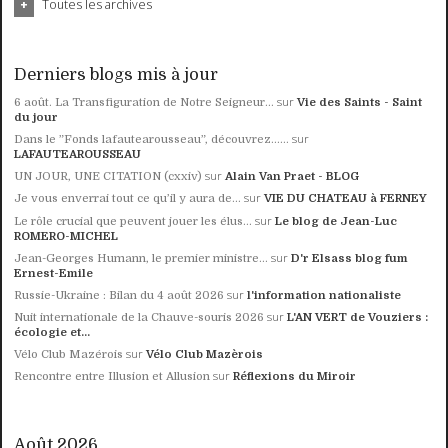
Toutes les archives
Derniers blogs mis à jour
sur
6 août. La Transfiguration de Notre Seigneur...
Vie des Saints - Saint
du jour
sur
Dans le ”Fonds lafautearousseau”, découvrez......
LAFAUTEAROUSSEAU
sur
UN JOUR, UNE CITATION (cxxiv)
Alain Van Praet - BLOG
sur
Je vous enverrai tout ce qu’il y aura de...
VIE DU CHATEAU à FERNEY
sur
Le rôle crucial que peuvent jouer les élus...
Le blog de Jean-Luc
ROMERO-MICHEL
sur
Jean-Georges Humann, le premier ministre...
D'r Elsass blog fum
Ernest-Emile
sur
Russie-Ukraine : Bilan du 4 août 2026
l'information nationaliste
sur
Nuit internationale de la Chauve-souris 2026
L'AN VERT de Vouziers :
écologie et...
sur
Vélo Club Mazérois
Vélo Club Mazèrois
sur
Rencontre entre Illusion et Allusion
Réflexions du Miroir
Août 2026