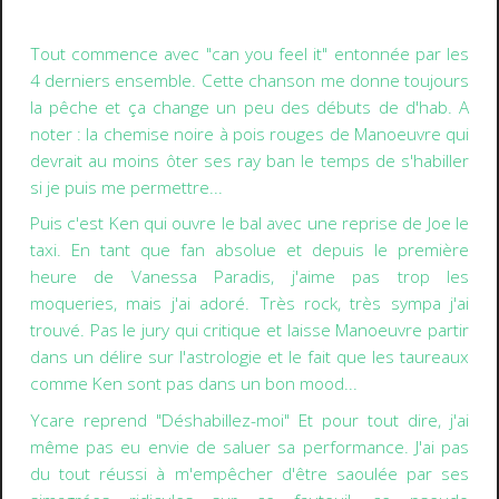
Tout commence avec
"can you feel it"
entonnée par les
4 derniers ensemble. Cette chanson me donne toujours
la pêche et ça change un peu des débuts de d'hab. A
noter : la chemise noire à pois rouges de Manoeuvre qui
devrait au moins ôter ses ray ban le temps de s'habiller
si je puis me permettre...
Puis c'est
Ken qui ouvre le bal
avec une reprise de Joe le
taxi. En tant que fan absolue et depuis le première
heure de Vanessa Paradis, j'aime pas trop les
moqueries, mais j'ai adoré. Très rock, très sympa j'ai
trouvé. Pas le jury qui critique et laisse Manoeuvre partir
dans un délire sur l'astrologie et le fait que les taureaux
comme Ken sont pas dans un bon mood...
Ycare
reprend "Déshabillez-moi" Et pour tout dire, j'ai
même pas eu envie de saluer sa performance. J'ai pas
du tout réussi à m'empêcher d'être saoulée par ses