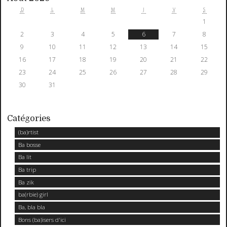
D
L
M
M
J
V
S
1
2
3
4
5
6
7
8
9
10
11
12
13
14
15
16
17
18
19
20
21
22
23
24
25
26
27
28
29
30
31
Catégories
(ba)rtist
Ba bosse
Ba lit
Ba trip
Ba zik
ba(rbie) girl
Ba, bla bla
Bons (ba)isers d'ici