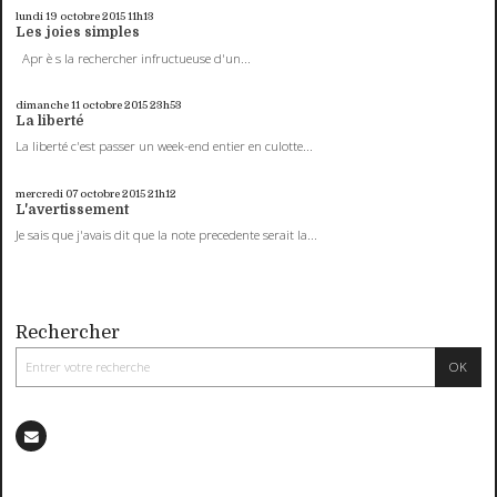
lundi 19
octobre 2015
11h13
Les joies simples
Apr è s la rechercher infructueuse d'un...
dimanche 11
octobre 2015
23h53
La liberté
La liberté c'est passer un week-end entier en culotte...
mercredi 07
octobre 2015
21h12
L'avertissement
Je sais que j'avais dit que la note precedente serait la...
Rechercher