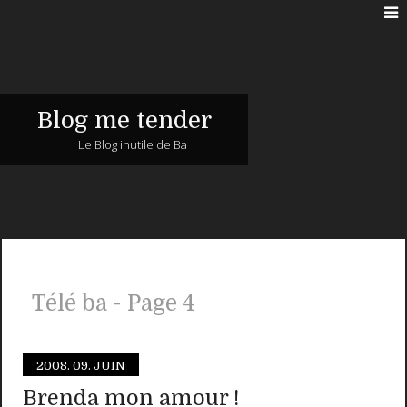
Blog me tender
Le Blog inutile de Ba
Télé ba - Page 4
2008.
09. JUIN
Brenda mon amour !